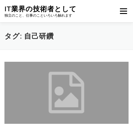
コ
IT業界の技術者として
ン
メニュー
テ
独立のこと、仕事のこといろいろ触れます
ン
ツ
へ
タグ:
自己研鑽
ス
キ
ッ
プ